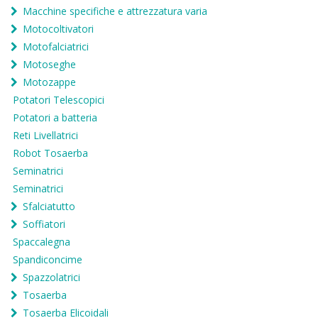
Macchine specifiche e attrezzatura varia
Motocoltivatori
Motofalciatrici
Motoseghe
Motozappe
Potatori Telescopici
Potatori a batteria
Reti Livellatrici
Robot Tosaerba
Seminatrici
Seminatrici
Sfalciatutto
Soffiatori
Spaccalegna
Spandiconcime
Spazzolatrici
Tosaerba
Tosaerba Elicoidali