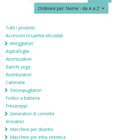
Ordinare per: Nome - da A a Z
Tutti i prodotti
Accessori tosaerba elicoidali
Arieggiatori
Aspirafoglie
Atomizzatori
Banchi sega
Biotrituratori
Catenarie
Decespugliatori
Forbici a batteria
Fresaceppi
Generatori di corrente
Irroratrici
Macchine per diserbo
Macchine per erba sintetica