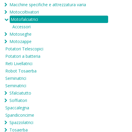
Macchine specifiche e attrezzatura varia
Motocoltivatori
Motofalciatrici
Accessori
Motoseghe
Motozappe
Potatori Telescopici
Potatori a batteria
Reti Livellatrici
Robot Tosaerba
Seminatrici
Seminatrici
Sfalciatutto
Soffiatori
Spaccalegna
Spandiconcime
Spazzolatrici
Tosaerba