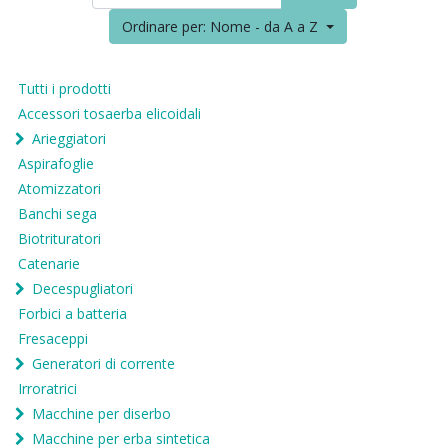
Ordinare per: Nome - da A a Z
Tutti i prodotti
Accessori tosaerba elicoidali
Arieggiatori
Aspirafoglie
Atomizzatori
Banchi sega
Biotrituratori
Catenarie
Decespugliatori
Forbici a batteria
Fresaceppi
Generatori di corrente
Irroratrici
Macchine per diserbo
Macchine per erba sintetica