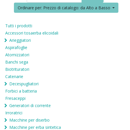
Ordinare per: Prezzo di catalogo: da Alto a Basso
Tutti i prodotti
Accessori tosaerba elicoidali
Arieggiatori
Aspirafoglie
Atomizzatori
Banchi sega
Biotrituratori
Catenarie
Decespugliatori
Forbici a batteria
Fresaceppi
Generatori di corrente
Irroratrici
Macchine per diserbo
Macchine per erba sintetica