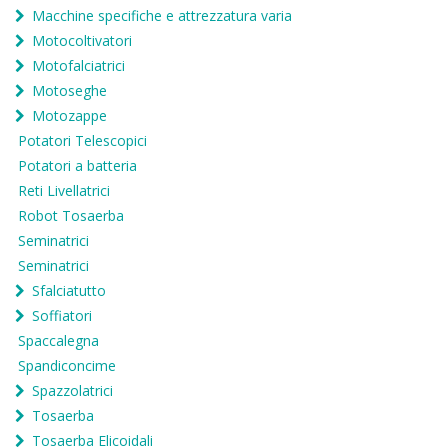
Macchine specifiche e attrezzatura varia
Motocoltivatori
Motofalciatrici
Motoseghe
Motozappe
Potatori Telescopici
Potatori a batteria
Reti Livellatrici
Robot Tosaerba
Seminatrici
Seminatrici
Sfalciatutto
Soffiatori
Spaccalegna
Spandiconcime
Spazzolatrici
Tosaerba
Tosaerba Elicoidali