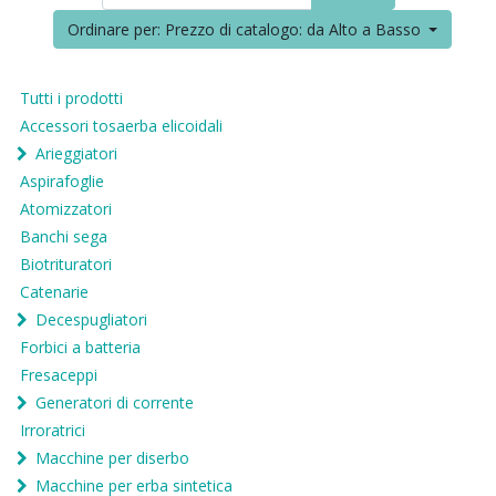
Ordinare per: Prezzo di catalogo: da Alto a Basso
Tutti i prodotti
Accessori tosaerba elicoidali
Arieggiatori
Aspirafoglie
Atomizzatori
Banchi sega
Biotrituratori
Catenarie
Decespugliatori
Forbici a batteria
Fresaceppi
Generatori di corrente
Irroratrici
Macchine per diserbo
Macchine per erba sintetica