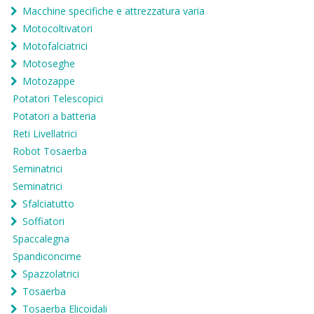
Macchine specifiche e attrezzatura varia
Motocoltivatori
Motofalciatrici
Motoseghe
Motozappe
Potatori Telescopici
Potatori a batteria
Reti Livellatrici
Robot Tosaerba
Seminatrici
Seminatrici
Sfalciatutto
Soffiatori
Spaccalegna
Spandiconcime
Spazzolatrici
Tosaerba
Tosaerba Elicoidali