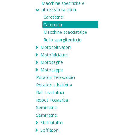
Macchine specifiche e
attrezzatura varia
Carotatrici
Catenaria
Macchine scacciatalpe
Rullo spargiterriccio
Motocoltivatori
Motofalciatrici
Motoseghe
Motozappe
Potatori Telescopici
Potatori a batteria
Reti Livellatrici
Robot Tosaerba
Seminatrici
Seminatrici
Sfalciatutto
Soffiatori