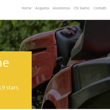
Home
Acquista
Assistenza
Chi Siamo
Contatti
ne
4,9 stars