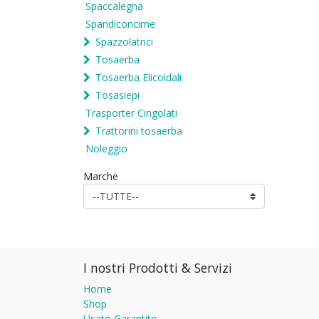
Spaccalegna
Spandiconcime
Spazzolatrici
Tosaerba
Tosaerba Elicoidali
Tosasiepi
Trasporter Cingolati
Trattorini tosaerba
Noleggio
Marche
I nostri Prodotti & Servizi
Home
Shop
Usato Garantito