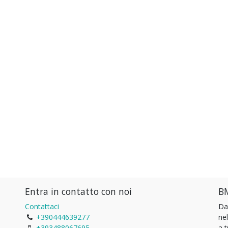
Entra in contatto con noi
BM
Contattaci
Da
+390444639277
ne
+393488067695
a 