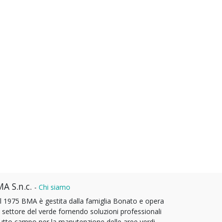
A S.n.c.
-
Chi siamo
l 1975 BMA è gestita dalla famiglia Bonato e opera
l settore del verde fornendo soluzioni professionali
tutto campo per la manutenzione delle aree verdi