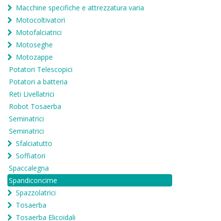
Macchine specifiche e attrezzatura varia
Motocoltivatori
Motofalciatrici
Motoseghe
Motozappe
Potatori Telescopici
Potatori a batteria
Reti Livellatrici
Robot Tosaerba
Seminatrici
Seminatrici
Sfalciatutto
Soffiatori
Spaccalegna
Spandiconcime
Spazzolatrici
Tosaerba
Tosaerba Elicoidali