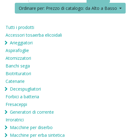
Ordinare per: Prezzo di catalogo: da Alto a Basso
Tutti i prodotti
Accessori tosaerba elicoidali
Arieggiatori
Aspirafoglie
Atomizzatori
Banchi sega
Biotrituratori
Catenarie
Decespugliatori
Forbici a batteria
Fresaceppi
Generatori di corrente
Irroratrici
Macchine per diserbo
Macchine per erba sintetica