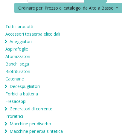
Ordinare per: Prezzo di catalogo: da Alto a Basso
Tutti i prodotti
Accessori tosaerba elicoidali
Arieggiatori
Aspirafoglie
Atomizzatori
Banchi sega
Biotrituratori
Catenarie
Decespugliatori
Forbici a batteria
Fresaceppi
Generatori di corrente
Irroratrici
Macchine per diserbo
Macchine per erba sintetica