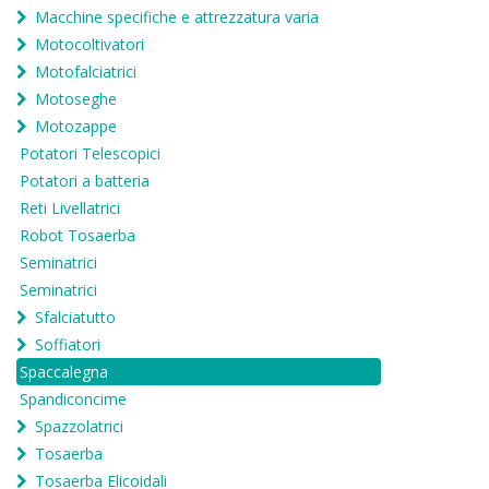
Macchine specifiche e attrezzatura varia
Motocoltivatori
Motofalciatrici
Motoseghe
Motozappe
Potatori Telescopici
Potatori a batteria
Reti Livellatrici
Robot Tosaerba
Seminatrici
Seminatrici
Sfalciatutto
Soffiatori
Spaccalegna
Spandiconcime
Spazzolatrici
Tosaerba
Tosaerba Elicoidali