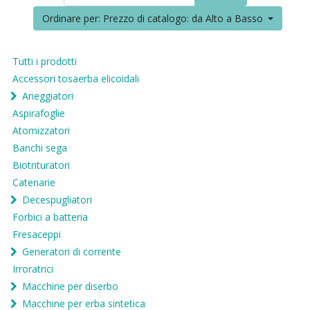
Ordinare per: Prezzo di catalogo: da Alto a Basso
Tutti i prodotti
Accessori tosaerba elicoidali
Arieggiatori
Aspirafoglie
Atomizzatori
Banchi sega
Biotrituratori
Catenarie
Decespugliatori
Forbici a batteria
Fresaceppi
Generatori di corrente
Irroratrici
Macchine per diserbo
Macchine per erba sintetica