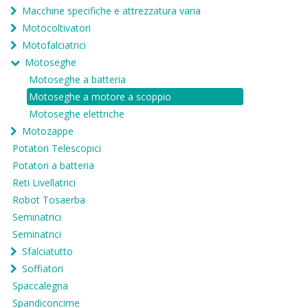
Macchine specifiche e attrezzatura varia
Motocoltivatori
Motofalciatrici
Motoseghe
Motoseghe a batteria
Motoseghe a motore a scoppio
Motoseghe elettriche
Motozappe
Potatori Telescopici
Potatori a batteria
Reti Livellatrici
Robot Tosaerba
Seminatrici
Seminatrici
Sfalciatutto
Soffiatori
Spaccalegna
Spandiconcime