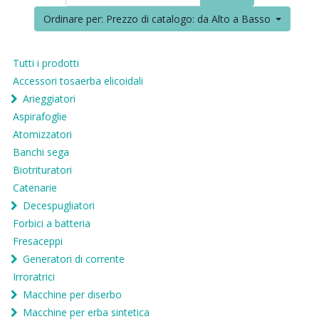
Ordinare per: Prezzo di catalogo: da Alto a Basso
Tutti i prodotti
Accessori tosaerba elicoidali
Arieggiatori
Aspirafoglie
Atomizzatori
Banchi sega
Biotrituratori
Catenarie
Decespugliatori
Forbici a batteria
Fresaceppi
Generatori di corrente
Irroratrici
Macchine per diserbo
Macchine per erba sintetica