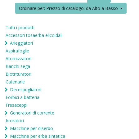
Ordinare per: Prezzo di catalogo: da Alto a Basso
Tutti i prodotti
Accessori tosaerba elicoidali
Arieggiatori
Aspirafoglie
Atomizzatori
Banchi sega
Biotrituratori
Catenarie
Decespugliatori
Forbici a batteria
Fresaceppi
Generatori di corrente
Irroratrici
Macchine per diserbo
Macchine per erba sintetica