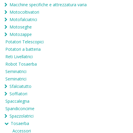
Macchine specifiche e attrezzatura varia
Motocoltivatori
Motofalciatrici
Motoseghe
Motozappe
Potatori Telescopici
Potatori a batteria
Reti Livellatrici
Robot Tosaerba
Seminatrici
Seminatrici
Sfalciatutto
Soffiatori
Spaccalegna
Spandiconcime
Spazzolatrici
Tosaerba
Accessori