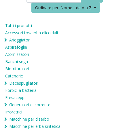
Ordinare per: Nome - da A a Z
Tutti i prodotti
Accessori tosaerba elicoidali
Arieggiatori
Aspirafoglie
Atomizzatori
Banchi sega
Biotrituratori
Catenarie
Decespugliatori
Forbici a batteria
Fresaceppi
Generatori di corrente
Irroratrici
Macchine per diserbo
Macchine per erba sintetica