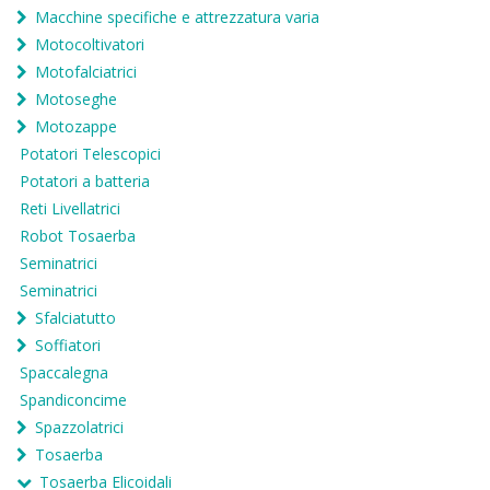
Macchine specifiche e attrezzatura varia
Motocoltivatori
Motofalciatrici
Motoseghe
Motozappe
Potatori Telescopici
Potatori a batteria
Reti Livellatrici
Robot Tosaerba
Seminatrici
Seminatrici
Sfalciatutto
Soffiatori
Spaccalegna
Spandiconcime
Spazzolatrici
Tosaerba
Tosaerba Elicoidali