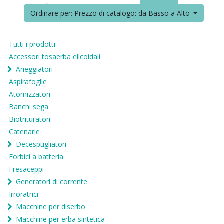
Ordinare per: Prezzo di catalogo: da Basso a Alto
Tutti i prodotti
Accessori tosaerba elicoidali
Arieggiatori
Aspirafoglie
Atomizzatori
Banchi sega
Biotrituratori
Catenarie
Decespugliatori
Forbici a batteria
Fresaceppi
Generatori di corrente
Irroratrici
Macchine per diserbo
Macchine per erba sintetica