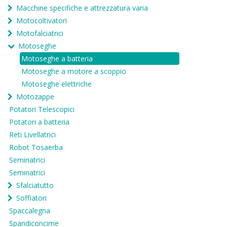
Macchine specifiche e attrezzatura varia
Motocoltivatori
Motofalciatrici
Motoseghe
Motoseghe a batteria
Motoseghe a motore a scoppio
Motoseghe elettriche
Motozappe
Potatori Telescopici
Potatori a batteria
Reti Livellatrici
Robot Tosaerba
Seminatrici
Seminatrici
Sfalciatutto
Soffiatori
Spaccalegna
Spandiconcime