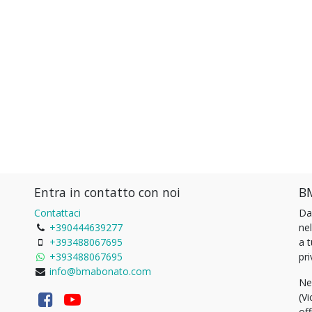
Entra in contatto con noi
BM
Contattaci
Da
+390444639277
ne
+393488067695
a 
+393488067695
pri
info@bmabonato.com
Ne
(Vi
of