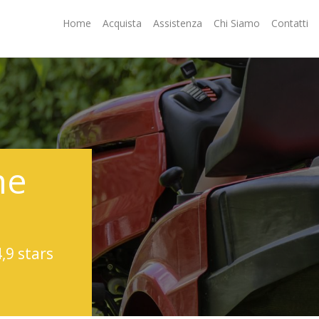
Home
Acquista
Assistenza
Chi Siamo
Contatti
ne
4,9 stars