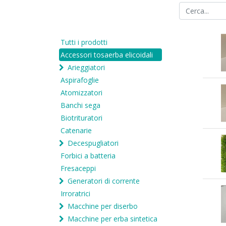
Tutti i prodotti
Accessori tosaerba elicoidali
Arieggiatori
Aspirafoglie
Atomizzatori
Banchi sega
Biotrituratori
Catenarie
Decespugliatori
Forbici a batteria
Fresaceppi
Generatori di corrente
Irroratrici
Macchine per diserbo
Macchine per erba sintetica