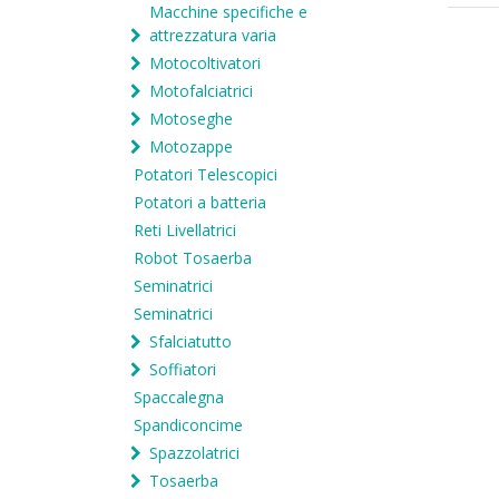
Macchine specifiche e
attrezzatura varia
Motocoltivatori
Motofalciatrici
Motoseghe
Motozappe
Potatori Telescopici
Potatori a batteria
Reti Livellatrici
Robot Tosaerba
Seminatrici
Seminatrici
Sfalciatutto
Soffiatori
Spaccalegna
Spandiconcime
Spazzolatrici
Tosaerba