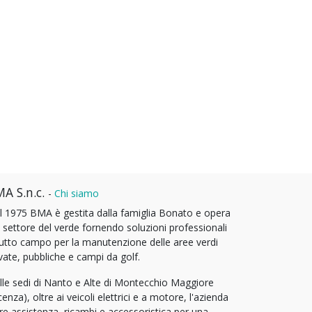
A S.n.c.
-
Chi siamo
l 1975 BMA è gestita dalla famiglia Bonato e opera
l settore del verde fornendo soluzioni professionali
tutto campo per la manutenzione delle aree verdi
vate, pubbliche e campi da golf.
lle sedi di Nanto e Alte di Montecchio Maggiore
cenza), oltre ai veicoli elettrici e a motore, l'azienda
fre assistenza, ricambi e accessoristica per una