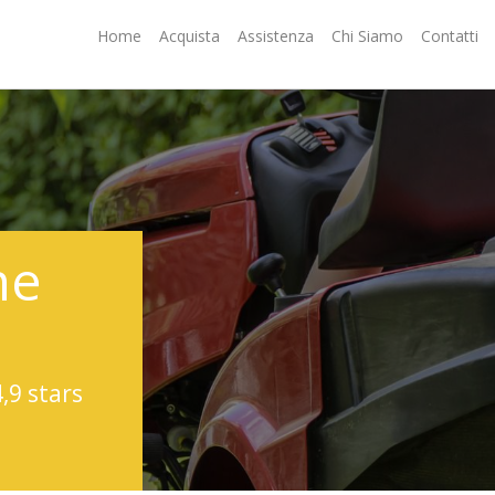
Home
Acquista
Assistenza
Chi Siamo
Contatti
ne
4,9 stars