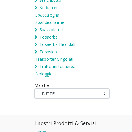
Sfalciatutto
Soffiatori
Spaccalegna
Spandiconcime
Spazzolatrici
Tosaerba
Tosaerba Elicoidali
Tosasiepi
Trasporter Cingolati
Trattorini tosaerba
Noleggio
Marche
I nostri Prodotti & Servizi
Home