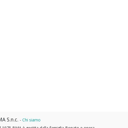
A S.n.c.
-
Chi siamo
l 1975 BMA è gestita dalla famiglia Bonato e opera