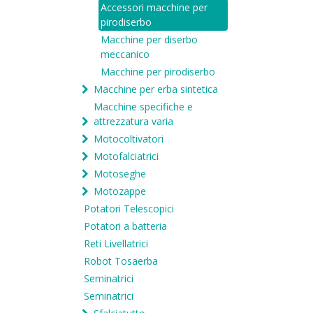
Accessori macchine per
pirodiserbo
Macchine per diserbo
meccanico
Macchine per pirodiserbo
Macchine per erba sintetica
Macchine specifiche e
attrezzatura varia
Motocoltivatori
Motofalciatrici
Motoseghe
Motozappe
Potatori Telescopici
Potatori a batteria
Reti Livellatrici
Robot Tosaerba
Seminatrici
Seminatrici