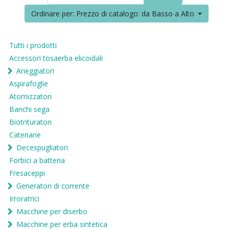
Ordinare per: Prezzo di catalogo: da Basso a Alto
Tutti i prodotti
Accessori tosaerba elicoidali
Arieggiatori
Aspirafoglie
Atomizzatori
Banchi sega
Biotrituratori
Catenarie
Decespugliatori
Forbici a batteria
Fresaceppi
Generatori di corrente
Irroratrici
Macchine per diserbo
Macchine per erba sintetica