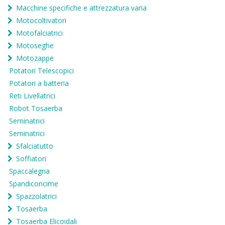
Macchine specifiche e attrezzatura varia
Motocoltivatori
Motofalciatrici
Motoseghe
Motozappe
Potatori Telescopici
Potatori a batteria
Reti Livellatrici
Robot Tosaerba
Seminatrici
Seminatrici
Sfalciatutto
Soffiatori
Spaccalegna
Spandiconcime
Spazzolatrici
Tosaerba
Tosaerba Elicoidali