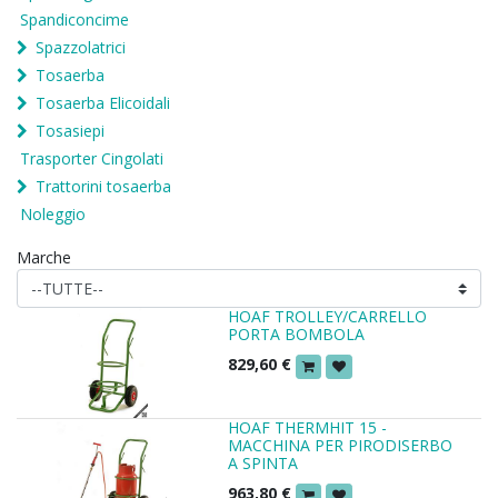
Spandiconcime
Spazzolatrici
Tosaerba
Tosaerba Elicoidali
Tosasiepi
Trasporter Cingolati
Trattorini tosaerba
Noleggio
Marche
HOAF TROLLEY/CARRELLO
PORTA BOMBOLA
829,60
€
HOAF THERMHIT 15 -
MACCHINA PER PIRODISERBO
A SPINTA
963,80
€