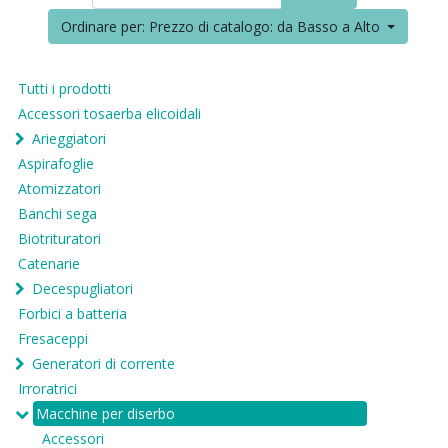
Ordinare per: Prezzo di catalogo: da Basso a Alto
Tutti i prodotti
Accessori tosaerba elicoidali
Arieggiatori
Aspirafoglie
Atomizzatori
Banchi sega
Biotrituratori
Catenarie
Decespugliatori
Forbici a batteria
Fresaceppi
Generatori di corrente
Irroratrici
Macchine per diserbo
Accessori