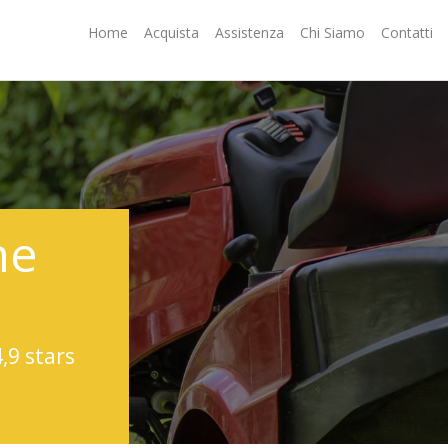
Home
Acquista
Assistenza
Chi Siamo
Contatti
ne
4,9 stars