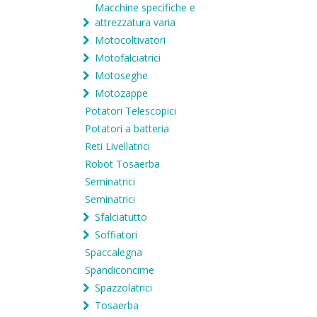
Macchine specifiche e
attrezzatura varia
Motocoltivatori
Motofalciatrici
Motoseghe
Motozappe
Potatori Telescopici
Potatori a batteria
Reti Livellatrici
Robot Tosaerba
Seminatrici
Seminatrici
Sfalciatutto
Soffiatori
Spaccalegna
Spandiconcime
Spazzolatrici
Tosaerba