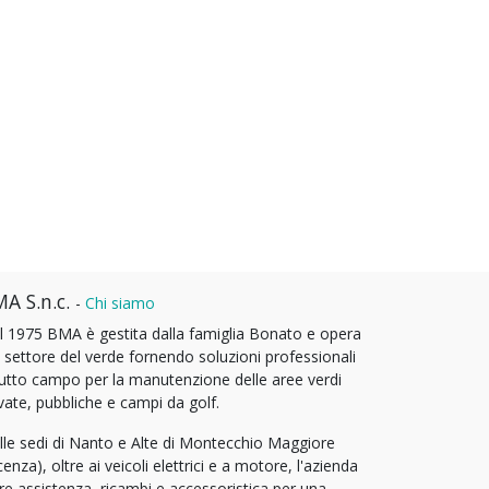
A S.n.c.
-
Chi siamo
l 1975 BMA è gestita dalla famiglia Bonato e opera
l settore del verde fornendo soluzioni professionali
tutto campo per la manutenzione delle aree verdi
vate, pubbliche e campi da golf.
lle sedi di Nanto e Alte di Montecchio Maggiore
cenza), oltre ai veicoli elettrici e a motore, l'azienda
fre assistenza, ricambi e accessoristica per una