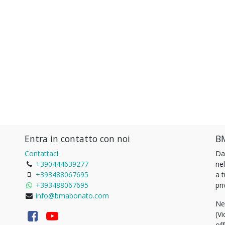
Entra in contatto con noi
BM
Contattaci
Da
+390444639277
ne
+393488067695
a 
+393488067695
pri
info@bmabonato.com
Ne
(Vi
of