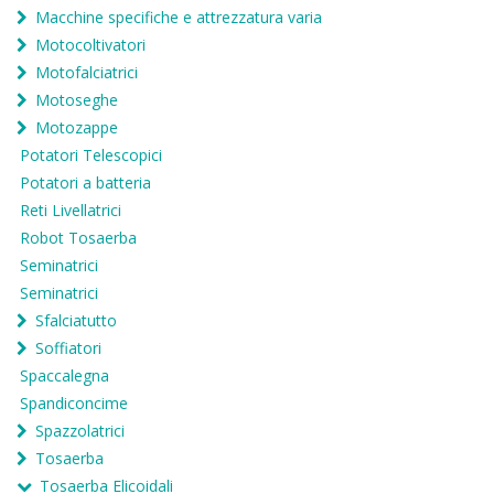
Macchine specifiche e attrezzatura varia
Motocoltivatori
Motofalciatrici
Motoseghe
Motozappe
Potatori Telescopici
Potatori a batteria
Reti Livellatrici
Robot Tosaerba
Seminatrici
Seminatrici
Sfalciatutto
Soffiatori
Spaccalegna
Spandiconcime
Spazzolatrici
Tosaerba
Tosaerba Elicoidali