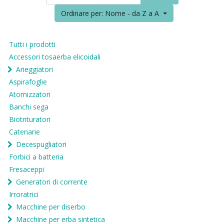
Ordinare per: Nome - da Z a A
Tutti i prodotti
Accessori tosaerba elicoidali
Arieggiatori
Aspirafoglie
Atomizzatori
Banchi sega
Biotrituratori
Catenarie
Decespugliatori
Forbici a batteria
Fresaceppi
Generatori di corrente
Irroratrici
Macchine per diserbo
Macchine per erba sintetica