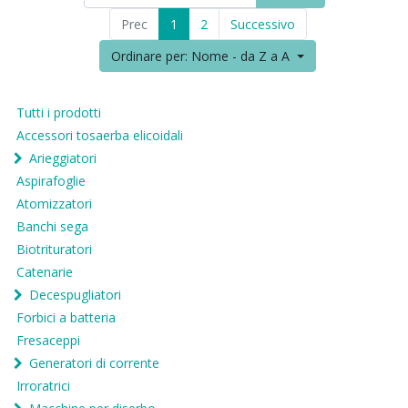
Prec
1
2
Successivo
Ordinare per: Nome - da Z a A
Tutti i prodotti
Accessori tosaerba elicoidali
Arieggiatori
Aspirafoglie
Atomizzatori
Banchi sega
Biotrituratori
Catenarie
Decespugliatori
Forbici a batteria
Fresaceppi
Generatori di corrente
Irroratrici