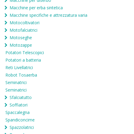
Macchine per diserbo
Macchine per erba sintetica
Macchine specifiche e attrezzatura varia
Motocoltivatori
Motofalciatrici
Motoseghe
Motozappe
Potatori Telescopici
Potatori a batteria
Reti Livellatrici
Robot Tosaerba
Seminatrici
Seminatrici
Sfalciatutto
Soffiatori
Spaccalegna
Spandiconcime
Spazzolatrici