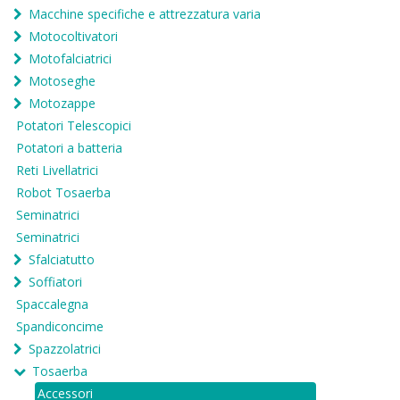
Macchine specifiche e attrezzatura varia
Motocoltivatori
Motofalciatrici
Motoseghe
Motozappe
Potatori Telescopici
Potatori a batteria
Reti Livellatrici
Robot Tosaerba
Seminatrici
Seminatrici
Sfalciatutto
Soffiatori
Spaccalegna
Spandiconcime
Spazzolatrici
Tosaerba
Accessori