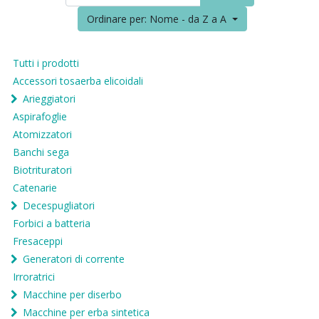
Ordinare per: Nome - da Z a A
Tutti i prodotti
Accessori tosaerba elicoidali
Arieggiatori
Aspirafoglie
Atomizzatori
Banchi sega
Biotrituratori
Catenarie
Decespugliatori
Forbici a batteria
Fresaceppi
Generatori di corrente
Irroratrici
Macchine per diserbo
Macchine per erba sintetica