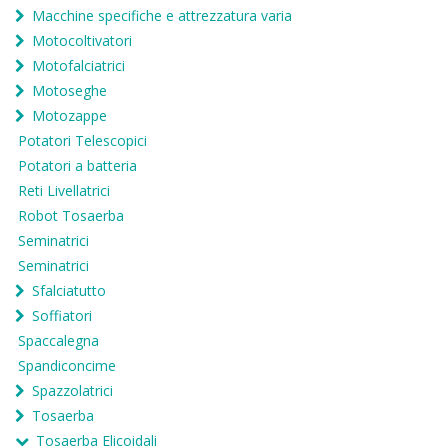
Macchine specifiche e attrezzatura varia
Motocoltivatori
Motofalciatrici
Motoseghe
Motozappe
Potatori Telescopici
Potatori a batteria
Reti Livellatrici
Robot Tosaerba
Seminatrici
Seminatrici
Sfalciatutto
Soffiatori
Spaccalegna
Spandiconcime
Spazzolatrici
Tosaerba
Tosaerba Elicoidali