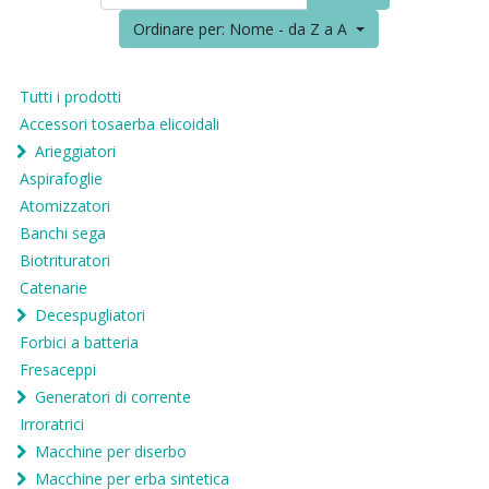
Ordinare per: Nome - da Z a A
Tutti i prodotti
Accessori tosaerba elicoidali
Arieggiatori
Aspirafoglie
Atomizzatori
Banchi sega
Biotrituratori
Catenarie
Decespugliatori
Forbici a batteria
Fresaceppi
Generatori di corrente
Irroratrici
Macchine per diserbo
Macchine per erba sintetica