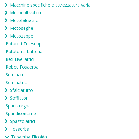
Macchine specifiche e attrezzatura varia
Motocoltivatori
Motofalciatrici
Motoseghe
Motozappe
Potatori Telescopici
Potatori a batteria
Reti Livellatrici
Robot Tosaerba
Seminatrici
Seminatrici
Sfalciatutto
Soffiatori
Spaccalegna
Spandiconcime
Spazzolatrici
Tosaerba
Tosaerba Elicoidali