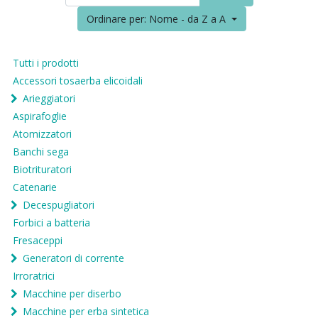
Ordinare per: Nome - da Z a A
Tutti i prodotti
Accessori tosaerba elicoidali
Arieggiatori
Aspirafoglie
Atomizzatori
Banchi sega
Biotrituratori
Catenarie
Decespugliatori
Forbici a batteria
Fresaceppi
Generatori di corrente
Irroratrici
Macchine per diserbo
Macchine per erba sintetica