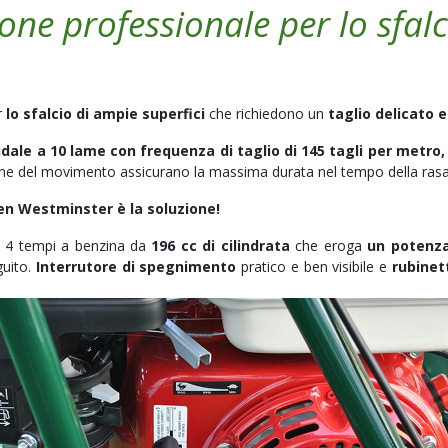
ne professionale per lo sfalci
r
lo sfalcio di ampie superfici
che richiedono un
taglio delicato e
oidale a 10 lame con frequenza di taglio di 145 tagli per metro,
ssione del movimento assicurano la massima durata nel tempo della ras
een
Westminster è la soluzione!
, 4 tempi a benzina da
196 cc di cilindrata
che eroga
un potenza
guito.
Interrutore di spegnimento
pratico e ben visibile e
rubinet