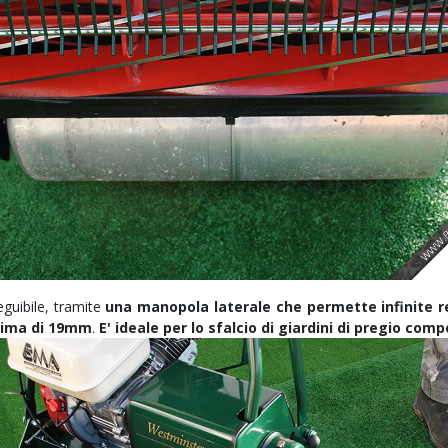
guibile, tramite
una manopola laterale che permette infinite re
ima di 19mm
.
E' ideale per lo sfalcio di giardini di pregio com