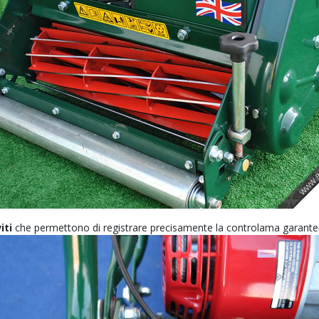
iti
che permettono di registrare precisamente la controlama garant