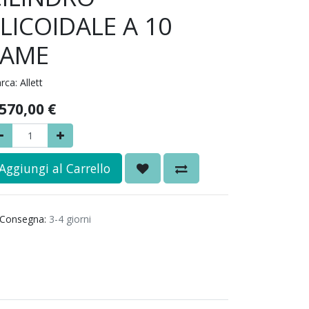
LICOIDALE A 10
LAME
rca:
Allett
.570,00
€
Aggiungi al Carrello
Consegna:
3-4 giorni