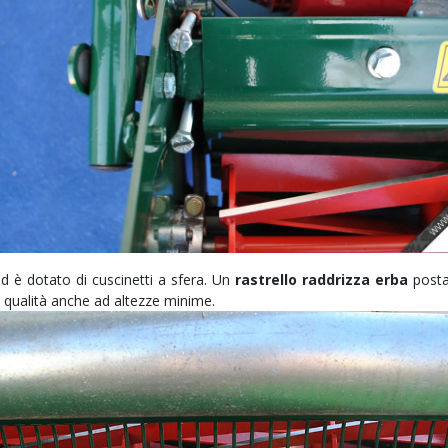
d è dotato di cuscinetti a sfera. Un
rastrello raddrizza erba
posta 
 qualità anche ad altezze minime.