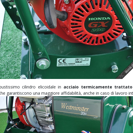
stissimo cilindro elicoidale in
acciaio termicamente trattato
he garantiscono una maggiore affidabilità, anche in caso di lavoro in