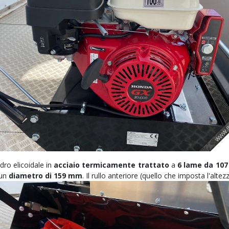
dro elicoidale in
acciaio termicamente trattato
a
6 lame da 107
 un
diametro di 159 mm
. Il rullo anteriore (quello che imposta l'altezz