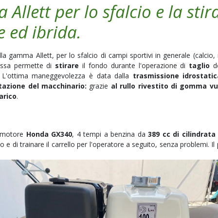
Allett per lo sfalcio e la stir
e ed ibrida.
la gamma Allett, per lo sfalcio di campi sportivi in generale (calcio,
ssa permette di
stirare
il fondo durante l'operazione di
taglio
d
. L'ottima maneggevolezza è data dalla
trasmissione idrostati
zione del macchinario:
grazie
al rullo rivestito di gomma vu
arico
.
 motore
Honda GX340
, 4 tempi a benzina da
389 cc di cilindrat
 e di trainare il carrello per l'operatore a seguito, senza problemi. Il