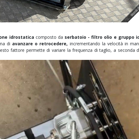
one idrostatica
composto da
serbatoio - filtro olio e gruppo i
ina di
avanzare o retrocedere,
incrementando la velocità in manie
esto fattore permette di variare la frequenza di taglio, a seconda 