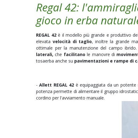
Regal 42: l'ammiraglia 
gioco in erba natural
REGAL
42
è il modello più grande e produttivo del
elevata
velocità di taglio
, inoltre l
a grande ma
ottimale
per la manutenzione del campo ibrido
laterali,
che
facilitano
le manovre di
movimenta
tosaerba anche su
pavimentazioni e rampe di c
-
Allett REGAL 42
è equipaggiata da un potente
potenza permette di alimentare il gruppo idrostatico
cordino per l'avviamento manuale.