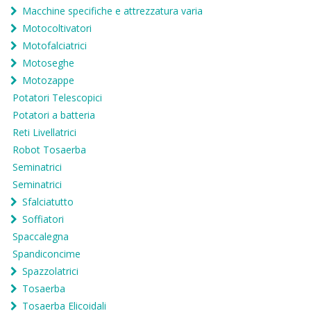
Macchine specifiche e attrezzatura varia
Motocoltivatori
Motofalciatrici
Motoseghe
Motozappe
Potatori Telescopici
Potatori a batteria
Reti Livellatrici
Robot Tosaerba
Seminatrici
Seminatrici
Sfalciatutto
Soffiatori
Spaccalegna
Spandiconcime
Spazzolatrici
Tosaerba
Tosaerba Elicoidali