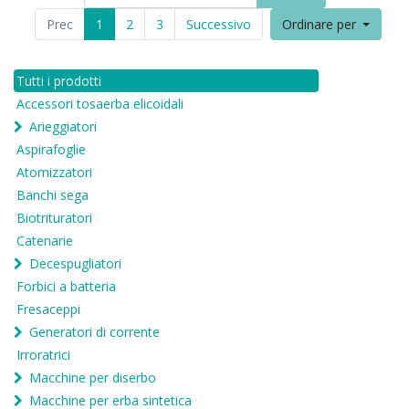
Prec
1
2
3
Successivo
Ordinare per
Tutti i prodotti
Accessori tosaerba elicoidali
Arieggiatori
Aspirafoglie
Atomizzatori
Banchi sega
Biotrituratori
Catenarie
Decespugliatori
Forbici a batteria
Fresaceppi
Generatori di corrente
Irroratrici
Macchine per diserbo
Macchine per erba sintetica