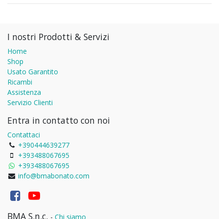
I nostri Prodotti & Servizi
Home
Shop
Usato Garantito
Ricambi
Assistenza
Servizio Clienti
Entra in contatto con noi
Contattaci
+390444639277
+393488067695
+393488067695
info@bmabonato.com
BMA S.n.c.
-
Chi siamo