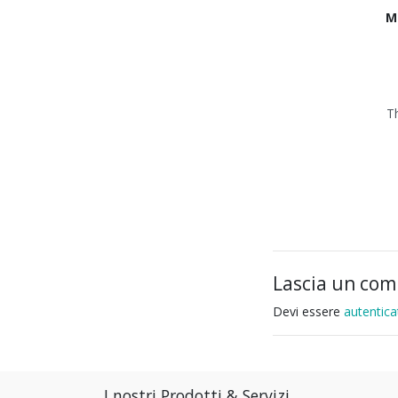
M
T
Lascia un co
Devi essere
autentica
I nostri Prodotti & Servizi