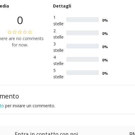
edia
Dettagli
0
1
0%
stelle
2
0%
stelle
here are no comments
3
for now.
0%
stelle
4
0%
stelle
5
0%
stelle
mmento
to
per inviare un commento.
Entra in contatto con noi
BM