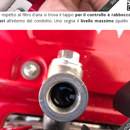
ispetto al filtro d'aria si trova il tappo
per il controllo e rabbocco
ori
all'interno del condotto. Uno segna il
livello massimo
(quello 