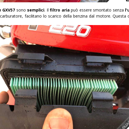
e GXV57
sono
semplici
. Il
filtro aria
può essere smontato senza
l'
 carburatore, facilitano lo scarico della benzina dal motore. Questa