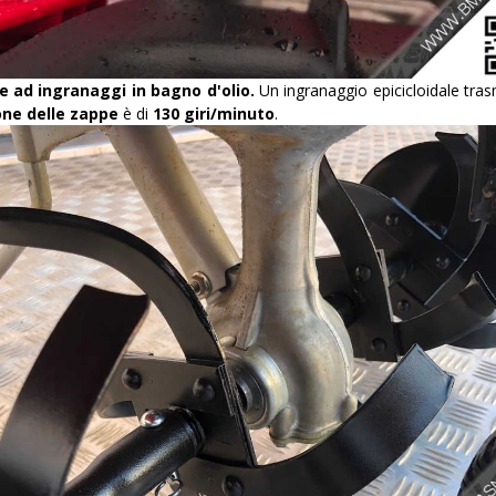
e ad ingranaggi in bagno d'olio.
Un ingranaggio epicicloidale tra
one delle zappe
è di
130 giri/minuto
.