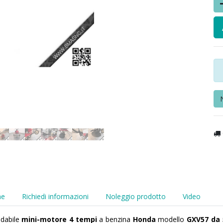
he
Richiedi informazioni
Noleggio prodotto
Video
idabile
mini-motore 4 tempi
a benzina
Honda
modello
GXV57 da 5