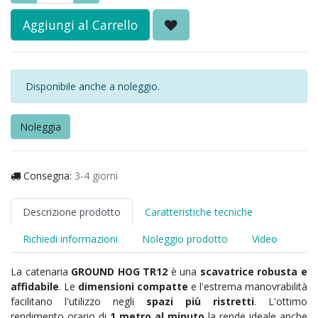
Aggiungi al Carrello
Disponibile anche a noleggio.
Noleggia
Consegna:
3-4 giorni
Descrizione prodotto
Caratteristiche tecniche
Richiedi informazioni
Noleggio prodotto
Video
La catenaria
GROUND HOG TR12
è una
scavatrice robusta e
affidabile
. Le
dimensioni compatte
e l'estrema manovrabilità
facilitano l'utilizzo negli
spazi più ristretti
. L'ottimo
rendimento orario di
1 metro al minuto
la rende ideale anche