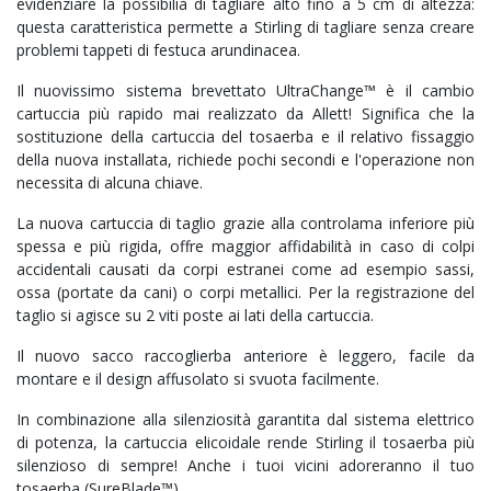
evidenziare la possibilià di tagliare alto fino a 5 cm di altezza:
questa caratteristica permette a Stirling di tagliare senza creare
problemi tappeti di festuca arundinacea.
Il nuovissimo sistema brevettato UltraChange™
è il cambio
cartuccia più rapido mai realizzato da Allett! Significa che la
sostituzione della cartuccia del tosaerba e il relativo fissaggio
della nuova installata, richiede pochi secondi e l'operazione non
necessita di alcuna chiave.
La nuova cartuccia di taglio grazie alla controlama inferiore più
spessa e più rigida, offre maggior affidabilità in caso di colpi
accidentali causati da corpi estranei come ad esempio sassi,
ossa (portate da cani) o corpi metallici. Per la registrazione del
taglio si agisce su 2 viti poste ai lati della cartuccia.
Il nuovo sacco raccoglierba anteriore è leggero, facile da
montare e il design affusolato si svuota facilmente.
In combinazione alla silenziosità garantita dal sistema elettrico
di potenza, la cartuccia elicoidale rende Stirling il tosaerba più
silenzioso di sempre! Anche i tuoi vicini adoreranno il tuo
tosaerba (SureBlade™).