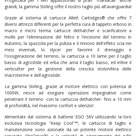
Progettata per i veri appassionati di prati "maniacali" anche
grandi, la gamma Stirling offre il nostro taglio più all'avanguardia!
Grazie al sistema di cartucce Allett Cartridges® che offre 7
diversi attrezzi differenti per la perfetta cura di tappeto erboso in
macro e micro terma: cartucce dethatcher e scarificatore a
molle per l'eliminazione del feltro e l'incisione del terreno in
Autunno, la spazzola per la pulizia e il rinnovo dell'effeto scia nei
mesi invernali, lo slycer per favorire il drenaggio e
l'ossigenazione del terreno, la cartuccia a 10 lame per il taglio
basso di agrostide ed erba che ama il taglio basso, ed infine il
verticutter per la gestione della crescita stolonifera delle
macroterme e dell'agrostide.
La gamma Stirling, grazie al motore elettrico con potenza di
1000W, riesce ad eseguire operazioni impegnative come
penetrare il terreno -con la cartuccia dethatcher- fino a 10 mm
di profondità, nel massimo confort e silenzio!
Alimentate dal sistema di batterie EGO 56V utilizzando la loro
esclusiva tecnologia "Keep Cool"™, le cartucce di taglio e
manutenzione sono azionate da un potente motore elettrico
separato (ProDrive™) e la velocità di azionamento del rullo