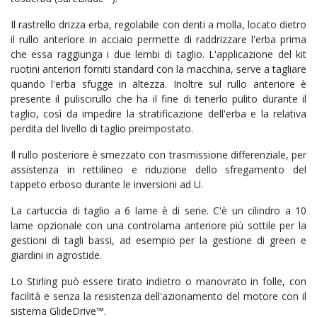
Il rastrello drizza erba, regolabile con denti a molla, locato dietro
il rullo anteriore in acciaio permette di raddrizzare l'erba prima
che essa raggiunga i due lembi di taglio. L'applicazione del kit
ruotini anteriori forniti standard con la macchina, serve a tagliare
quando l'erba sfugge in altezza. Inoltre sul rullo anteriore è
presente il puliscirullo che ha il fine di tenerlo pulito durante il
taglio, così da impedire la stratificazione dell'erba e la relativa
perdita del livello di taglio preimpostato.
Il rullo posteriore è smezzato con trasmissione differenziale, per
assistenza in rettilineo e riduzione dello sfregamento del
tappeto erboso durante le inversioni ad U.
La cartuccia di taglio a 6 lame è di serie. C'è un cilindro a 10
lame opzionale con una controlama anteriore più sottile per la
gestioni di tagli bassi, ad esempio per la gestione di green e
giardini in agrostide.
Lo Stirling può essere tirato indietro o manovrato in folle, con
facilità e senza la resistenza dell'azionamento del motore con il
sistema GlideDrive™.