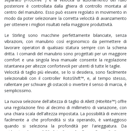
posteriore è controllata dalla ghiera di controllo montata al
centro del manubrio. Esso può essere regolato in movimento in
modo da poter selezionare la corretta velocità di avanzamento
per ottenere i migliori risultati nella maggiore produttività.
Le Stirling sono macchine perfettamente bilanciate, senza
vibrazioni, con manubrio così ergonomico da permettere di
lavorare operatori di qualsiasi statura sempre con la schiena
dritta. I comandi del manubrio sono progettati per un maggiore
comfort e una singola leva manuale consente la regolazione
istantanea per altezze confortevoli per utenti di tutte le taglie.
Velocità di taglio più elevate, se lo si desidera, sono facilmente
selezionabili con il controller RotoShift™, e, al tempo stesso,
rallentare per schivare gli ostacoli o invertire il senso di marcia, è
semplicissimo.
La nuova selezione dell'altezza di taglio di Allett (HiteRite™) offre
una regolazione fino al decimo di millimetro di variazione, con
una chiara scala dell'altezza impostata. La possibilità di evincere
facilmente a che profondità si sta operando, è vantaggioso
quando si seleziona la profondità per l'arieggiatura. Da