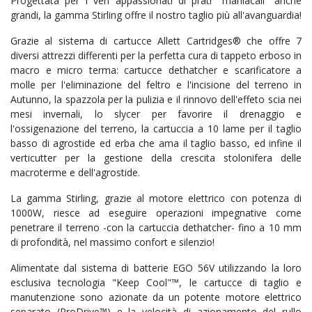
Progettata per i veri appassionati di prati "maniacali" anche
grandi, la gamma Stirling offre il nostro taglio più all'avanguardia!
Grazie al sistema di cartucce Allett Cartridges® che offre 7
diversi attrezzi differenti per la perfetta cura di tappeto erboso in
macro e micro terma: cartucce dethatcher e scarificatore a
molle per l'eliminazione del feltro e l'incisione del terreno in
Autunno, la spazzola per la pulizia e il rinnovo dell'effeto scia nei
mesi invernali, lo slycer per favorire il drenaggio e
l'ossigenazione del terreno, la cartuccia a 10 lame per il taglio
basso di agrostide ed erba che ama il taglio basso, ed infine il
verticutter per la gestione della crescita stolonifera delle
macroterme e dell'agrostide.
La gamma Stirling, grazie al motore elettrico con potenza di
1000W, riesce ad eseguire operazioni impegnative come
penetrare il terreno -con la cartuccia dethatcher- fino a 10 mm
di profondità, nel massimo confort e silenzio!
Alimentate dal sistema di batterie EGO 56V utilizzando la loro
esclusiva tecnologia "Keep Cool"™, le cartucce di taglio e
manutenzione sono azionate da un potente motore elettrico
separato (ProDrive™) e la velocità di azionamento del rullo