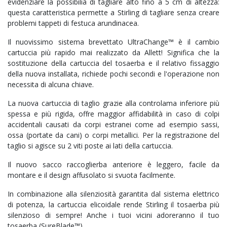
evidenziare la possibilià di tagliare alto fino a 5 cm di altezza:
questa caratteristica permette a Stirling di tagliare senza creare
problemi tappeti di festuca arundinacea.
Il nuovissimo sistema brevettato UltraChange™
è il cambio
cartuccia più rapido mai realizzato da Allett! Significa che la
sostituzione della cartuccia del tosaerba e il relativo fissaggio
della nuova installata, richiede pochi secondi e l'operazione non
necessita di alcuna chiave.
La nuova cartuccia di taglio grazie alla controlama inferiore più
spessa e più rigida, offre maggior affidabilità in caso di colpi
accidentali causati da corpi estranei come ad esempio sassi,
ossa (portate da cani) o corpi metallici. Per la registrazione del
taglio si agisce su 2 viti poste ai lati della cartuccia.
Il nuovo sacco raccoglierba anteriore è leggero, facile da
montare e il design affusolato si svuota facilmente.
In combinazione alla silenziosità garantita dal sistema elettrico
di potenza, la cartuccia elicoidale rende Stirling il tosaerba più
silenzioso di sempre! Anche i tuoi vicini adoreranno il tuo
tosaerba (SureBlade™).