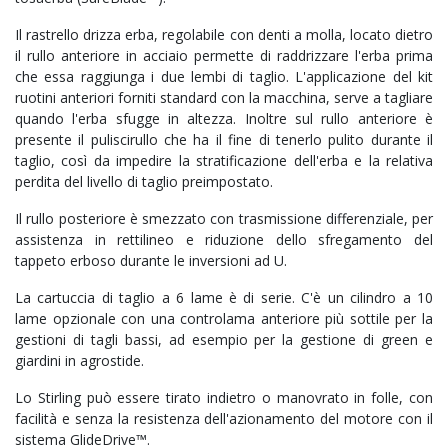
Il rastrello drizza erba, regolabile con denti a molla, locato dietro
il rullo anteriore in acciaio permette di raddrizzare l'erba prima
che essa raggiunga i due lembi di taglio. L'applicazione del kit
ruotini anteriori forniti standard con la macchina, serve a tagliare
quando l'erba sfugge in altezza. Inoltre sul rullo anteriore è
presente il puliscirullo che ha il fine di tenerlo pulito durante il
taglio, così da impedire la stratificazione dell'erba e la relativa
perdita del livello di taglio preimpostato.
Il rullo posteriore è smezzato con trasmissione differenziale, per
assistenza in rettilineo e riduzione dello sfregamento del
tappeto erboso durante le inversioni ad U.
La cartuccia di taglio a 6 lame è di serie. C'è un cilindro a 10
lame opzionale con una controlama anteriore più sottile per la
gestioni di tagli bassi, ad esempio per la gestione di green e
giardini in agrostide.
Lo Stirling può essere tirato indietro o manovrato in folle, con
facilità e senza la resistenza dell'azionamento del motore con il
sistema GlideDrive™.