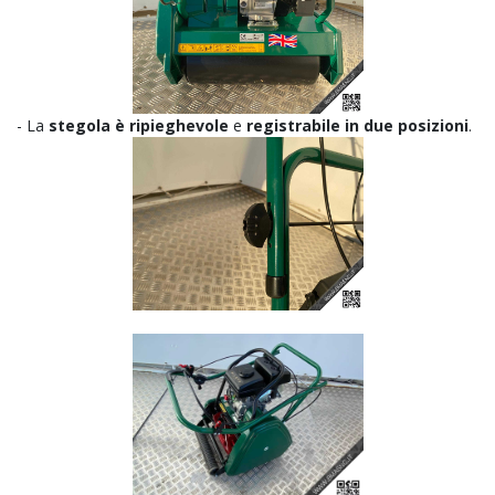
- La
stegola è ripieghevole
e
registrabile in due posizioni
.