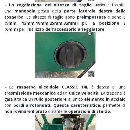
-
La regolazione dell'altezza di taglio
avviene tramite
una
manopola
posta nella
parte laterale destra della
tosaerba
. Le altezze di taglio sono
preimpostate
e sono
5
(9mm, 13mm,18mm,25mm,32mm)
più la
posizione S
(6mm)
per
l'utilizzo dell'accessorio arieggiatore.
- La
rasaerba elicoidale CLASSIC 14L
è dotata di una
trasmissione meccanica
ad un
unica velocità
. La trazione è
garantita da un
r
ullo posteriore
a unico
elemento in acciaio
con
bordi arrotondati. Questa caratteristica
, permette di
non rovinare il prato
durante le
operazioni di sterzo
.