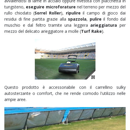
avvalendosi di lame in acciaio oppure rivestita con placchetta in
tungsteno,
eseguire microforature
nel terreno per mezzo del
rullo chiodato (
Sorrel Roller
),
ripulire
il campo di gioco dai
residui di fine partita grazie alla
spazzola
,
pulire
il fondo dal
muschio e dal feltro tramite una leggera
arieggiatura
per
mezzo del delicato arieggiatore a molle (
Turf Rake
).
Questo prodotto è accessoriabile con il carrellino sulky
autosterzante o comfort, che ne rende comodo l'utilizzo nelle
ampie aree.