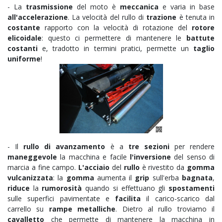
- La
trasmissione
del moto è
meccanica
e varia in base
all'accelerazione
. La velocità del rullo di
trazione
è tenuta in
costante
rapporto con la velocità di rotazione del
rotore
elicoidale
: questo ci permettere di mantenere le
battute
costanti
e, tradotto in termini pratici, permette un
taglio
uniforme
!
- Il
rullo di avanzamento
è a
tre sezioni
per rendere
maneggevole
la macchina e facile
l'inversione
del senso di
marcia a fine campo.
L'acciaio
del
rullo
è rivestito da
gomma
vulcanizzata
: la
gomma
aumenta il
grip
sull'erba
bagnata
,
riduce
la
rumorosità
quando si effettuano gli
spostamenti
sulle superfici pavimentate e
facilita
il carico-scarico dal
carrello su
rampe metalliche
. Dietro al rullo troviamo il
cavalletto
che permette di mantenere la macchina in