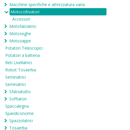
Macchine specifiche e attrezzatura varia
Motocoltivatori
Accessori
Motofalciatrici
Motoseghe
Motozappe
Potatori Telescopici
Potatori a batteria
Reti Livellatrici
Robot Tosaerba
Seminatrici
Seminatrici
Sfalciatutto
Soffiatori
Spaccalegna
Spandiconcime
Spazzolatrici
Tosaerba