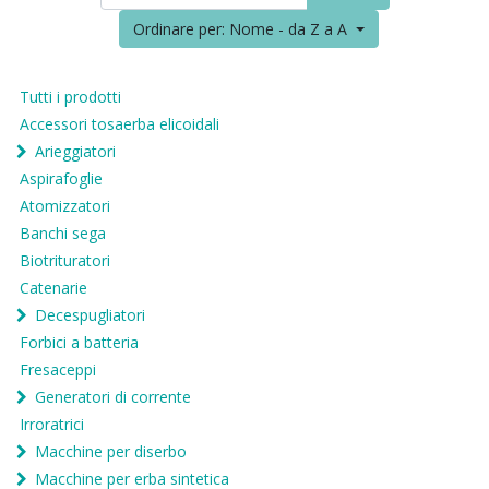
Ordinare per: Nome - da Z a A
Tutti i prodotti
Accessori tosaerba elicoidali
Arieggiatori
Aspirafoglie
Atomizzatori
Banchi sega
Biotrituratori
Catenarie
Decespugliatori
Forbici a batteria
Fresaceppi
Generatori di corrente
Irroratrici
Macchine per diserbo
Macchine per erba sintetica