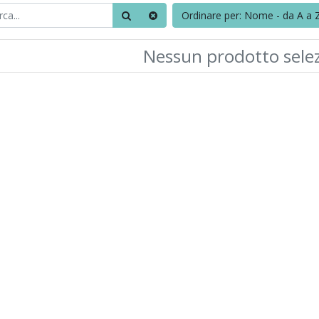
Ordinare per: Nome - da A a 
Nessun prodotto sele