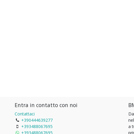
Entra in contatto con noi
BM
Contattaci
Da
+390444639277
ne
+393488067695
a 
+393488067695
pri