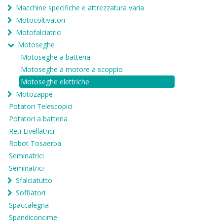
Macchine specifiche e attrezzatura varia
Motocoltivatori
Motofalciatrici
Motoseghe
Motoseghe a batteria
Motoseghe a motore a scoppio
Motoseghe elettriche
Motozappe
Potatori Telescopici
Potatori a batteria
Reti Livellatrici
Robot Tosaerba
Seminatrici
Seminatrici
Sfalciatutto
Soffiatori
Spaccalegna
Spandiconcime