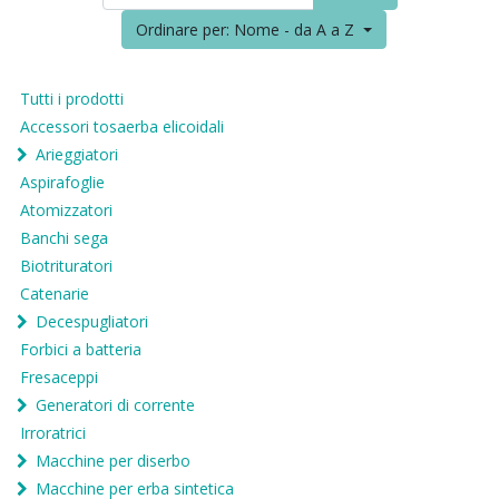
Ordinare per: Nome - da A a Z
Tutti i prodotti
Accessori tosaerba elicoidali
Arieggiatori
Aspirafoglie
Atomizzatori
Banchi sega
Biotrituratori
Catenarie
Decespugliatori
Forbici a batteria
Fresaceppi
Generatori di corrente
Irroratrici
Macchine per diserbo
Macchine per erba sintetica