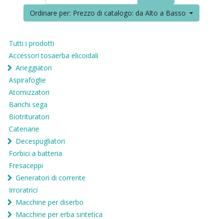
Ordinare per: Prezzo di catalogo: da Alto a Basso
Tutti i prodotti
Accessori tosaerba elicoidali
Arieggiatori
Aspirafoglie
Atomizzatori
Banchi sega
Biotrituratori
Catenarie
Decespugliatori
Forbici a batteria
Fresaceppi
Generatori di corrente
Irroratrici
Macchine per diserbo
Macchine per erba sintetica