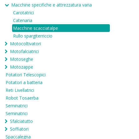
Macchine specifiche e attrezzatura varia
Carotatrici
Catenaria
Macchine scacciatalpe
Rullo spargiterriccio
Motocoltivatori
Motofalciatrici
Motoseghe
Motozappe
Potatori Telescopici
Potatori a batteria
Reti Livellatrici
Robot Tosaerba
Seminatrici
Seminatrici
Sfalciatutto
Soffiatori
Spaccalegna