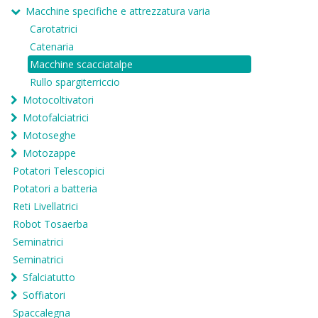
Macchine specifiche e attrezzatura varia
Carotatrici
Catenaria
Macchine scacciatalpe
Rullo spargiterriccio
Motocoltivatori
Motofalciatrici
Motoseghe
Motozappe
Potatori Telescopici
Potatori a batteria
Reti Livellatrici
Robot Tosaerba
Seminatrici
Seminatrici
Sfalciatutto
Soffiatori
Spaccalegna