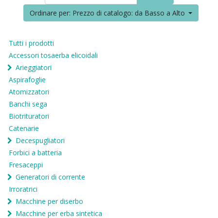
Ordinare per: Prezzo di catalogo: da Basso a Alto
Tutti i prodotti
Accessori tosaerba elicoidali
Arieggiatori
Aspirafoglie
Atomizzatori
Banchi sega
Biotrituratori
Catenarie
Decespugliatori
Forbici a batteria
Fresaceppi
Generatori di corrente
Irroratrici
Macchine per diserbo
Macchine per erba sintetica