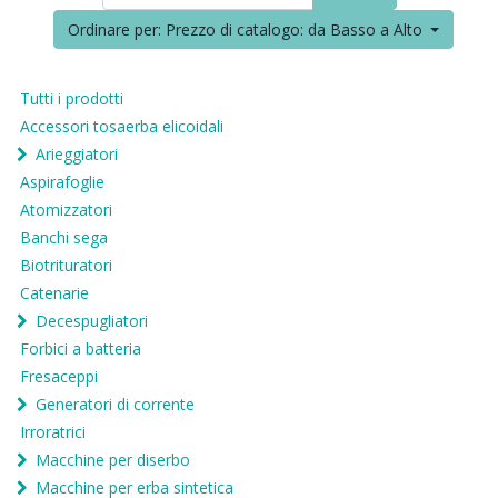
Ordinare per: Prezzo di catalogo: da Basso a Alto
Tutti i prodotti
Accessori tosaerba elicoidali
Arieggiatori
Aspirafoglie
Atomizzatori
Banchi sega
Biotrituratori
Catenarie
Decespugliatori
Forbici a batteria
Fresaceppi
Generatori di corrente
Irroratrici
Macchine per diserbo
Macchine per erba sintetica