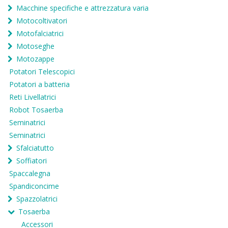
Macchine specifiche e attrezzatura varia
Motocoltivatori
Motofalciatrici
Motoseghe
Motozappe
Potatori Telescopici
Potatori a batteria
Reti Livellatrici
Robot Tosaerba
Seminatrici
Seminatrici
Sfalciatutto
Soffiatori
Spaccalegna
Spandiconcime
Spazzolatrici
Tosaerba
Accessori