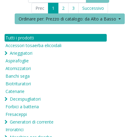
Prec
1
2
3
Successivo
Ordinare per: Prezzo di catalogo: da Alto a Basso
Tutti i prodotti
Accessori tosaerba elicoidali
Arieggiatori
Aspirafoglie
Atomizzatori
Banchi sega
Biotrituratori
Catenarie
Decespugliatori
Forbici a batteria
Fresaceppi
Generatori di corrente
Irroratrici