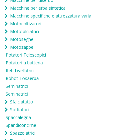
Macchine per diserbo
Macchine per erba sintetica
Macchine specifiche e attrezzatura varia
Motocoltivatori
Motofalciatrici
Motoseghe
Motozappe
Potatori Telescopici
Potatori a batteria
Reti Livellatrici
Robot Tosaerba
Seminatrici
Seminatrici
Sfalciatutto
Soffiatori
Spaccalegna
Spandiconcime
Spazzolatrici