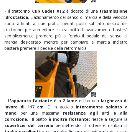
- Il trattorino
Cub Cadet XT2
è dotato di una
trasmissione
idrostatica
. L'azionamento del senso di marcia e della velocità
sono affidati a due pratici pedali posti sul lato destro del
trattorino; per aumentare e la velocità di avanzamento basterà
semplicemente premere più a fondo il pedale del senso di
marcia desiderato mentre per cambiare a marcia indietro
basterà premere il pedale della retromarcia.
-
L'apparato falciante è a 2 lame
ed ha una
larghezza di
lavoro di 117 cm
. E' in acciaio
interamente saldato a
mano
per una massima
resistenza agli urti e alla
corrosione.
Il piatto
è inoltre flottante:
riesce a seguire la
superficie del terreno
permettendo di ottenere risultati di
taglio eccellenti
e un aspetto lineare ed uniforme del prato