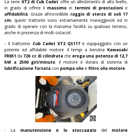
La serie
XT2 di Cub Cadet
offre un allestimento di alto livello,
in grado di offrire il
massimo
in
termini di prestazioni
e
affidabilità
. Grazie all'incredibile
raggio di sterzo di soli 17
cm
, questi trattorini sono estramamente maneggevoli ed in
grado di operare con la massima facilità su qualsiasi terreno,
anche in presenza di molti ostacoli.
- Il trattorino
Cub Cadet XT2 QS117
è
equipaggiato con un
potente ed affidabile motore 4 tempi a benzina
Kawasaki
FR651
da
726
cc di cilindrata
che
eroga una potenza di
12,7
kW a 2500 giri/minuto
. Il motore è dotato di
sistema di
lubrificazione forzata
con
pompa olio
e
filtro olio motore
.
- La
manutenzione e lo stoccaggio
del
motore