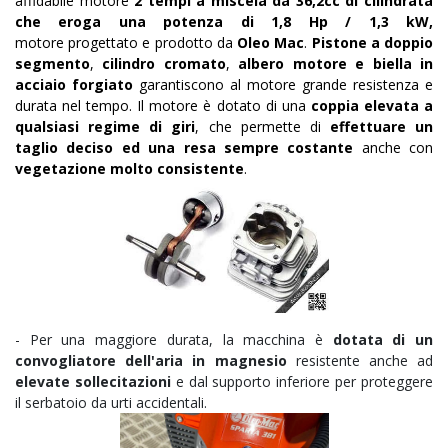
affidabile motore
2 tempi a miscela da 36,2cc di cilindrata
che eroga una potenza di 1,8 Hp / 1,3 kW,
motore
progettato e prodotto da
Oleo Mac
.
Pistone a doppio
segmento
,
cilindro cromato
,
albero motore e biella in
acciaio forgiato
garantiscono al motore grande resistenza e
durata nel tempo. Il motore è dotato di una
coppia elevata a
qualsiasi regime di giri
, che permette di
effettuare un
taglio deciso ed una resa sempre costante
anche con
vegetazione molto consistente
.
-
Per una maggiore durata, la macchina è
dotata di un
convogliatore dell'aria in magnesio
resistente anche ad
elevate sollecitazioni
e dal supporto inferiore per proteggere
il serbatoio da urti accidentali.