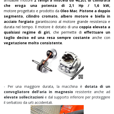
affidabile motore
2 tempi a miscela da 40,2cc di cilindrata
che eroga una potenza di 2,1 Hp / 1,6 kW,
motore
progettato e prodotto da
Oleo Mac
.
Pistone a doppio
segmento
,
cilindro cromato
,
albero motore e biella in
acciaio forgiato
garantiscono al motore grande resistenza e
durata nel tempo. Il motore è dotato di una
coppia elevata a
qualsiasi regime di giri
, che permette di
effettuare un
taglio deciso ed una resa sempre costante
anche con
vegetazione molto consistente
.
-
Per una maggiore durata, la macchina è
dotata di un
convogliatore dell'aria in magnesio
resistente anche ad
elevate sollecitazioni
e dal supporto inferiore per proteggere
il serbatoio da urti accidentali.