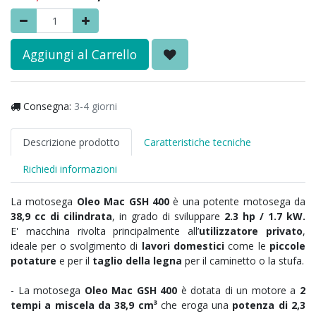
Aggiungi al Carrello
Consegna:
3-4 giorni
Descrizione prodotto
Caratteristiche tecniche
Richiedi informazioni
La motosega
Oleo Mac GSH 400
è una potente motosega da
38,9 cc di cilindrata
, in grado di sviluppare
2.3 hp / 1.7 kW.
E'
macchina rivolta principalmente all’
utilizzatore privato
,
ideale per o svolgimento di
lavori domestici
come le
piccole
potature
e per il
taglio della legna
per il caminetto o la stufa.
- La motosega
Oleo Mac GSH 400
è dotata di un motore a
2
tempi a miscela da 38,9 cm³
che eroga una
potenza di 2,3