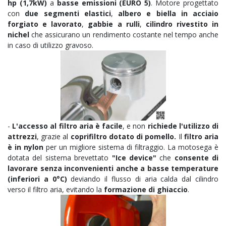
hp (1,7kW)
a
basse emissioni (EURO 5)
. Motore progettato
con
due segmenti elastici
,
albero e biella in acciaio
forgiato e lavorato
,
gabbie a rulli
,
cilindro rivestito in
nichel
che assicurano un rendimento costante nel tempo anche
in caso di utilizzo gravoso.
-
L'accesso al filtro aria è facile
, e non
richiede l'utilizzo di
attrezzi
, grazie al
coprifiltro dotato di pomello.
Il
filtro aria
è in nylon
per un migliore sistema di filtraggio. La motosega è
dotata del sistema brevettato
"Ice device"
che
consente di
lavorare senza inconvenienti anche a basse temperature
(inferiori a 0°C)
deviando il flusso di aria calda dal cilindro
verso il filtro aria, evitando la
formazione di ghiaccio
.