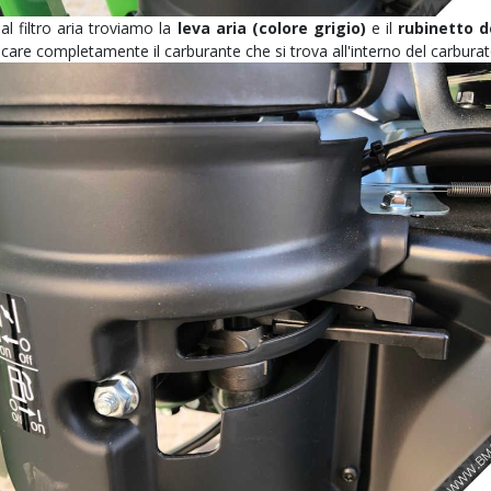
al filtro aria troviamo la
leva aria (colore grigio)
e il
rubinetto d
ricare completamente il carburante che si trova all'interno del carbura