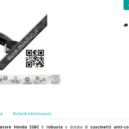
he
Richiedi informazioni
iatore Honda SSBC
è
robusta
e dotata di
cuscinetti anti-c