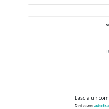
M
T
Lascia un co
Devi essere
autentica