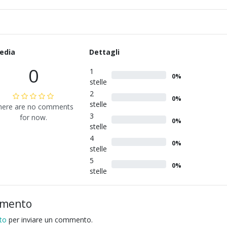
edia
Dettagli
0
1
0%
stelle
2
0%
stelle
here are no comments
3
for now.
0%
stelle
4
0%
stelle
5
0%
stelle
mmento
to
per inviare un commento.