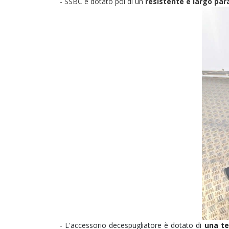
- SSBC è dotato poi di un
resistente e largo par
- L'accessorio decespugliatore è dotato di
una te