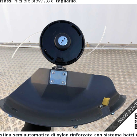
asassi
inferiore provvisto di
tagliafilo
.
stina semiautomatica di nylon rinforzata con sistema batti 