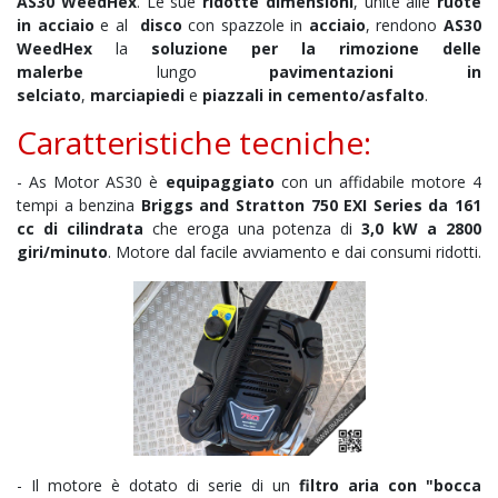
AS30 WeedHex
. Le sue
ridotte dimensioni
, unite alle
ruote
in acciaio
e al
disco
con spazzole in
acciaio
, rendono
AS30
WeedHex
la
soluzione
per la rimozione delle
malerbe
lungo
pavimentazioni in
selciato
,
marciapiedi
e
piazzali in cemento/asfalto
.
Caratteristiche tecniche:
- As Motor AS30
è
equipaggiato
con un affidabile motore 4
tempi a benzina
Briggs and Stratton
750 EXI Series da
161
cc di cilindrata
che eroga una potenza di
3,0 kW a 2800
giri/minuto
. Motore dal facile avviamento e dai consumi ridotti.
- Il motore è dotato di serie di un
filtro aria con "bocca