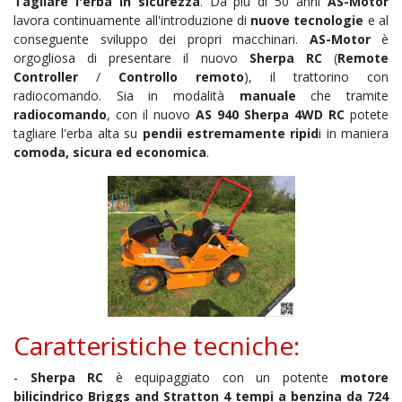
Tagliare l'erba in sicurezza
. Da più di 50 anni
AS-Motor
lavora continuamente all'introduzione di
nuove tecnologie
e al
conseguente sviluppo dei propri macchinari.
AS-Motor
è
orgogliosa di presentare il nuovo
Sherpa RC
(
Remote
Controller
/
Controllo remoto
), il trattorino con
radiocomando. Sia in modalità
manuale
che tramite
radiocomando
, con il nuovo
AS 940 Sherpa 4WD RC
potete
tagliare l'erba alta su
pendii estremamente ripid
i in maniera
comoda, sicura ed economica
.
Caratteristiche tecniche:
-
Sherpa RC
è equipaggiato con un potente
motore
bilicindrico Briggs and Stratton 4 tempi a benzina da 724