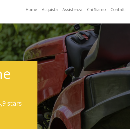
Home
Acquista
Assistenza
Chi Siamo
Contatti
ne
4,9 stars