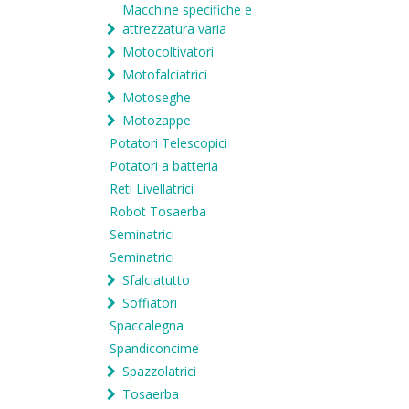
Macchine specifiche e
attrezzatura varia
Motocoltivatori
Motofalciatrici
Motoseghe
Motozappe
Potatori Telescopici
Potatori a batteria
Reti Livellatrici
Robot Tosaerba
Seminatrici
Seminatrici
Sfalciatutto
Soffiatori
Spaccalegna
Spandiconcime
Spazzolatrici
Tosaerba