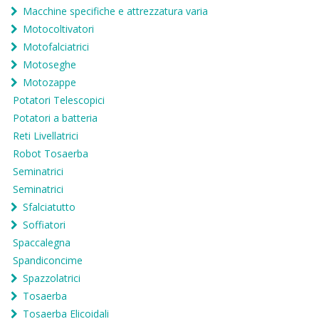
Macchine specifiche e attrezzatura varia
Motocoltivatori
Motofalciatrici
Motoseghe
Motozappe
Potatori Telescopici
Potatori a batteria
Reti Livellatrici
Robot Tosaerba
Seminatrici
Seminatrici
Sfalciatutto
Soffiatori
Spaccalegna
Spandiconcime
Spazzolatrici
Tosaerba
Tosaerba Elicoidali