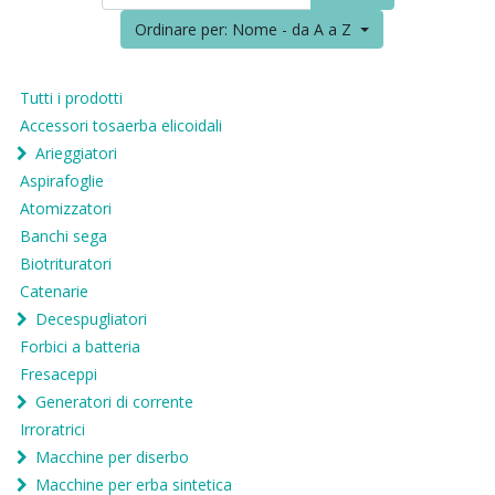
Ordinare per: Nome - da A a Z
Tutti i prodotti
Accessori tosaerba elicoidali
Arieggiatori
Aspirafoglie
Atomizzatori
Banchi sega
Biotrituratori
Catenarie
Decespugliatori
Forbici a batteria
Fresaceppi
Generatori di corrente
Irroratrici
Macchine per diserbo
Macchine per erba sintetica